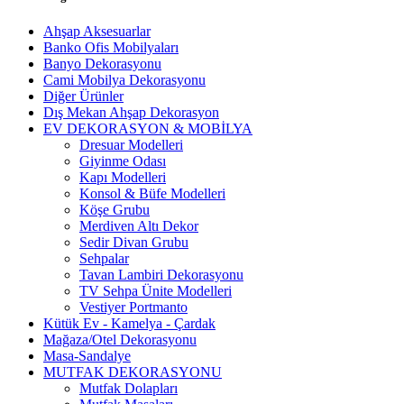
Ahşap Aksesuarlar
Banko Ofis Mobilyaları
Banyo Dekorasyonu
Cami Mobilya Dekorasyonu
Diğer Ürünler
Dış Mekan Ahşap Dekorasyon
EV DEKORASYON & MOBİLYA
Dresuar Modelleri
Giyinme Odası
Kapı Modelleri
Konsol & Büfe Modelleri
Köşe Grubu
Merdiven Altı Dekor
Sedir Divan Grubu
Sehpalar
Tavan Lambiri Dekorasyonu
TV Sehpa Ünite Modelleri
Vestiyer Portmanto
Kütük Ev - Kamelya - Çardak
Mağaza/Otel Dekorasyonu
Masa-Sandalye
MUTFAK DEKORASYONU
Mutfak Dolapları