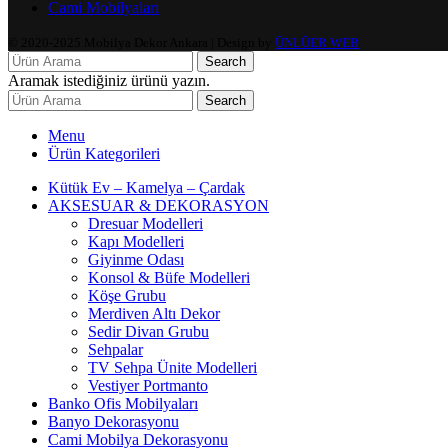
Cami Mobilyaları
© 2020-2025 Mobilya Dekor Ankara | Design by
ÜNLÜER WEB
Search
Aramak istediğiniz ürünü yazın.
Search
Menu
Ürün Kategorileri
Kütük Ev – Kamelya – Çardak
AKSESUAR & DEKORASYON
Dresuar Modelleri
Kapı Modelleri
Giyinme Odası
Konsol & Büfe Modelleri
Köşe Grubu
Merdiven Altı Dekor
Sedir Divan Grubu
Sehpalar
TV Sehpa Ünite Modelleri
Vestiyer Portmanto
Banko Ofis Mobilyaları
Banyo Dekorasyonu
Cami Mobilya Dekorasyonu