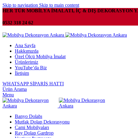
Skip to navigation
Skip to main content
HER TÜR MOBİLYA İMALATI, İÇ & DIŞ DEKORASYON 
0532 318 24 62
Ana Sayfa
Hakkımızda
Özel Ölçü Mobilya İmalat
Ürünlerimiz
YouTube’da Biz
İletişim
WHATSAPP SİPARİŞ HATTI
Ürün Arama
Menu
Banyo Dolabı
Mutfak Dolap Dekorasyonu
Cami Mobilyaları
Ray Dolap Gardrop