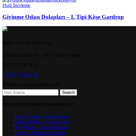
Hızlı İnceleme
Giyinme Odası Dolapları – L Tipi Köşe Gardrop
İmalat ve Satış Adresimiz:
Dolantı Sokak, No: 36/7 Siteler, Ankara
0 (532) 318 24 62
0 (535) 234 42 42
yukselcengizli@hotmail.com
Search
ÖZEL ÖLÇÜ MOBİLYA TASARIMLARI
Banyo Dolabı Dekorasyonu
Mutfak Dolap Dekorasyonu
Ray Dolap Gardrop İmalatı
Vestiyer Portmanto İmalatı