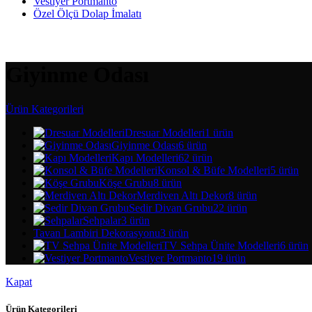
Vestiyer Portmanto
Özel Ölçü Dolap İmalatı
Giyinme Odası
Ürün Kategorileri
Dresuar Modelleri
1 ürün
Giyinme Odası
6 ürün
Kapı Modelleri
62 ürün
Konsol & Büfe Modelleri
5 ürün
Köşe Grubu
8 ürün
Merdiven Altı Dekor
8 ürün
Sedir Divan Grubu
22 ürün
Sehpalar
3 ürün
Tavan Lambiri Dekorasyonu
3 ürün
TV Sehpa Ünite Modelleri
6 ürün
Vestiyer Portmanto
19 ürün
Kapat
Ürün Kategorileri