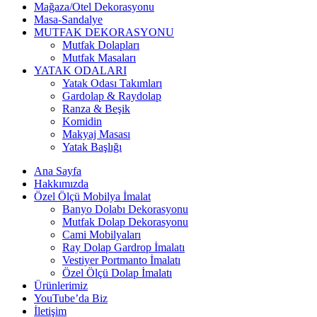
Mağaza/Otel Dekorasyonu
Masa-Sandalye
MUTFAK DEKORASYONU
Mutfak Dolapları
Mutfak Masaları
YATAK ODALARI
Yatak Odası Takımları
Gardolap & Raydolap
Ranza & Beşik
Komidin
Makyaj Masası
Yatak Başlığı
Ana Sayfa
Hakkımızda
Özel Ölçü Mobilya İmalat
Banyo Dolabı Dekorasyonu
Mutfak Dolap Dekorasyonu
Cami Mobilyaları
Ray Dolap Gardrop İmalatı
Vestiyer Portmanto İmalatı
Özel Ölçü Dolap İmalatı
Ürünlerimiz
YouTube’da Biz
İletişim