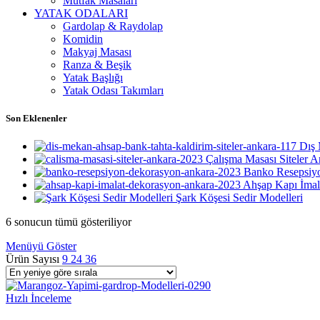
Mutfak Masaları
YATAK ODALARI
Gardolap & Raydolap
Komidin
Makyaj Masası
Ranza & Beşik
Yatak Başlığı
Yatak Odası Takımları
Son Eklenenler
Dış 
Çalışma Masası Siteler A
Banko Resepsiy
Ahşap Kapı İmal
Şark Köşesi Sedir Modelleri
En
6 sonucun tümü gösteriliyor
yeniye
Menüyü Göster
göre
Ürün Sayısı
9
24
36
sıralandı
Hızlı İnceleme