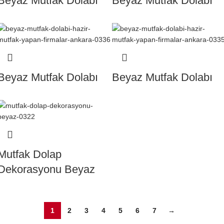
Beyaz Mutfak Dolabı
Beyaz Mutfak Dolabı
Beyaz Mutfak Dolabı
Beyaz Mutfak Dolabı
Mutfak Dolap
Dekorasyonu Beyaz
1
2
3
4
5
6
7
→