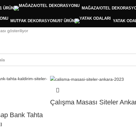
11 ÜRÜN
MAĞAZA/OTEL DEKORASY
MUTFAK DEKORASYONU
97 ÜRÜN
YATAK ODA
sı gösteriliyor
Çalışma Masası Siteler Anka
ap Bank Tahta
ı