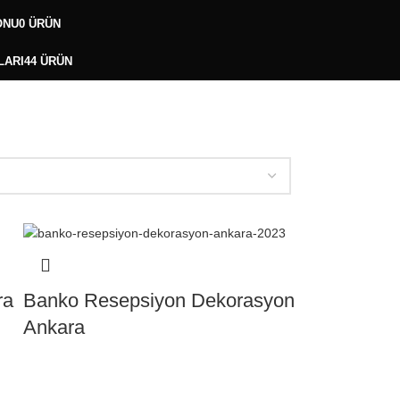
ONU
0 ÜRÜN
LARI
44 ÜRÜN
ra
Banko Resepsiyon Dekorasyon
Ankara