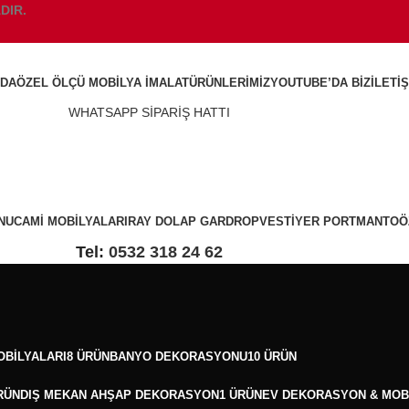
DIR.
ZDA
ÖZEL ÖLÇÜ MOBILYA İMALAT
ÜRÜNLERIMIZ
YOUTUBE’DA BIZ
İLETI
WHATSAPP SİPARİŞ HATTI
NU
CAMI MOBILYALARI
RAY DOLAP GARDROP
VESTIYER PORTMANTO
Ö
Tel:
0532 318 24 62
OBILYALARI
8 ÜRÜN
BANYO DEKORASYONU
10 ÜRÜN
RÜN
DIŞ MEKAN AHŞAP DEKORASYON
1 ÜRÜN
EV DEKORASYON & MOB