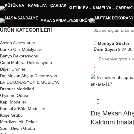
KÜTÜK EV – KAMELYA – ÇARDAK
MASA-SANDALYE
50 ÜRÜN
ÜRÜN KATEGORILERI
325 sonuçtan 1-15 ara
Ahşap Aksesuarlar
Menüyü Göster
Banko Ofis Mobilyaları
Ürün Sayısı
9
24
36
Banyo Dekorasyonu
Cami Mobilya Dekorasyonu
Diğer Ürünler
Dış Mekan Ahşap Dekorasyon
EV DEKORASYON & MOBİLYA
Dresuar Modelleri
Giyinme Odası
Kapı Modelleri
Konsol & Büfe Modelleri
Dış Mekan Ahş
Köşe Grubu
Kaldırım İmalat
Merdiven Altı Dekor
Sedir Divan Grubu