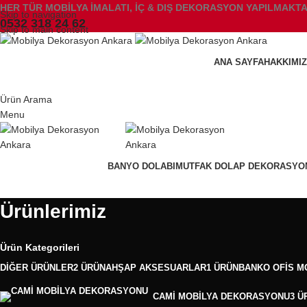
HER TÜR MOBİLYA İMALATI, İÇ & DIŞ DEKORASYON YAPILMAKTA
Skip to navigation
0532 318 24 62
Skip to main content
ANA SAYFA
HAKKIMI
Ürün Arama
Menu
BANYO DOLABI
MUTFAK DOLAP DEKORASYO
Ürünlerimiz
Ürün Kategorileri
DIĞER ÜRÜNLER
2 ÜRÜN
AHŞAP AKSESUARLAR
1 ÜRÜN
BANKO OFIS M
CAMI MOBILYA DEKORASYONU
3 Ü