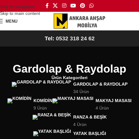
Skip to navigation
Skip to main content
MENU
Tel:
0532 318 24 62
Gardolap & Raydolap
Ürün Kategorileri
GARDOLAP & RAYDOLAP
34 Ürün
KOMIDIN
MAKYAJ MASASI
9 Ürün
4 Ürün
RANZA & BEŞIK
4 Ürün
YATAK BAŞLIĞI