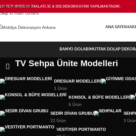
Skip to navigation
ER TÜR MOBİLYA İMALATI, İÇ & DIŞ DEKORASYON YAPILMAKTADIR.
Skip to main content
ANA SAYFA
HAK
BANYO DOLABI
MUTFAK DOLAP DEKOR
TV Sehpa Ünite Modelleri
DRESUAR MODELLERI
1 Ürün
KONSOL & BÜFE MODELLERI
5 Ürün
SEDIR DIVAN GRUBU
SEHP
22 Ürün
3 Ürü
VESTIYER PORTMANTO