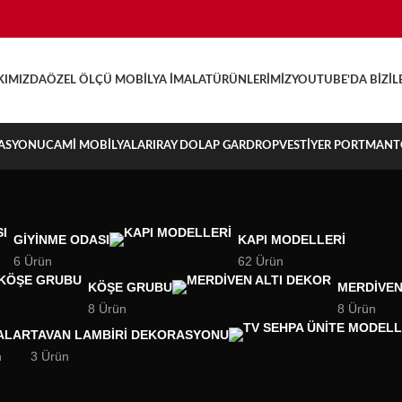
KIMIZDA
ÖZEL ÖLÇÜ MOBILYA İMALAT
ÜRÜNLERIMIZ
YOUTUBE’DA BIZ
İL
ASYONU
CAMI MOBILYALARI
RAY DOLAP GARDROP
VESTIYER PORTMAN
GIYINME ODASI
KAPI MODELLERI
6 Ürün
62 Ürün
KÖŞE GRUBU
MERDIVEN
8 Ürün
8 Ürün
ALAR
TAVAN LAMBIRI DEKORASYONU
n
3 Ürün