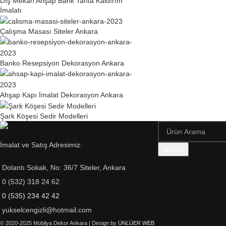
Dış Mekan Ahşap Bank Tahta Kaldırım
İmalatı
Çalışma Masası Siteler Ankara
Banko Resepsiyon Dekorasyon Ankara
Ahşap Kapı İmalat Dekorasyon Ankara
Şark Köşesi Sedir Modelleri
İmalat ve Satış Adresimiz:
Search
Dolantı Sokak, No: 36/7 Siteler, Ankara
0 (532) 318 24 62
0 (535) 234 42 42
yukselcengizli@hotmail.com
© 2020-2025 Mobilya Dekor Ankara | Design by
ÜNLÜER WEB