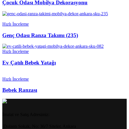
Çocuk Odası Mobilya Dekorasyonu
Hızlı İnceleme
Genç Odası Ranza Takımı (235)
Hızlı İnceleme
Ev Çatılı Bebek Yatağı
Hızlı İnceleme
Bebek Ranzası
İmalat ve Satış Adresimiz:
Dolantı Sokak, No: 36/7 Siteler, Ankara