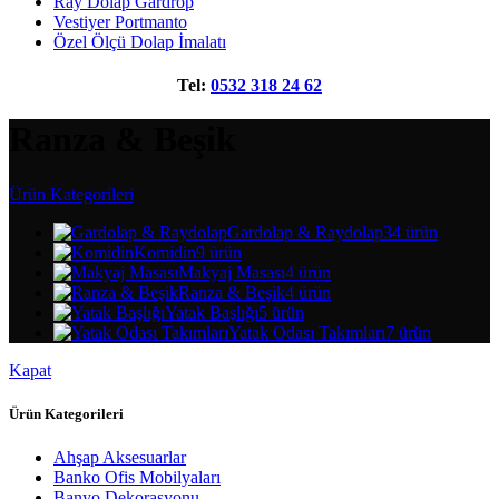
Ray Dolap Gardrop
Vestiyer Portmanto
Özel Ölçü Dolap İmalatı
Tel:
0532 318 24 62
Ranza & Beşik
Ürün Kategorileri
Gardolap & Raydolap
34 ürün
Komidin
9 ürün
Makyaj Masası
4 ürün
Ranza & Beşik
4 ürün
Yatak Başlığı
5 ürün
Yatak Odası Takımları
7 ürün
Kapat
Ürün Kategorileri
Ahşap Aksesuarlar
Banko Ofis Mobilyaları
Banyo Dekorasyonu