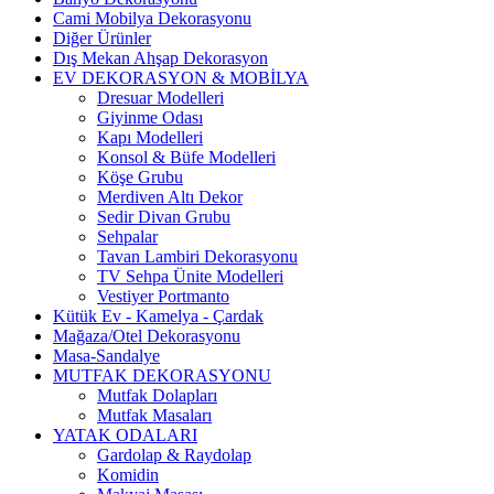
Cami Mobilya Dekorasyonu
Diğer Ürünler
Dış Mekan Ahşap Dekorasyon
EV DEKORASYON & MOBİLYA
Dresuar Modelleri
Giyinme Odası
Kapı Modelleri
Konsol & Büfe Modelleri
Köşe Grubu
Merdiven Altı Dekor
Sedir Divan Grubu
Sehpalar
Tavan Lambiri Dekorasyonu
TV Sehpa Ünite Modelleri
Vestiyer Portmanto
Kütük Ev - Kamelya - Çardak
Mağaza/Otel Dekorasyonu
Masa-Sandalye
MUTFAK DEKORASYONU
Mutfak Dolapları
Mutfak Masaları
YATAK ODALARI
Gardolap & Raydolap
Komidin