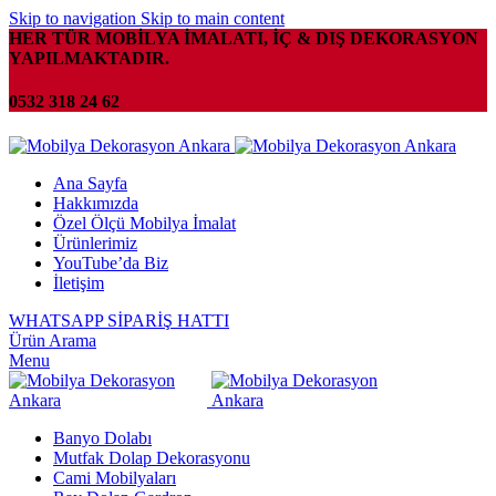
Skip to navigation
Skip to main content
HER TÜR MOBİLYA İMALATI, İÇ & DIŞ DEKORASYON
YAPILMAKTADIR.
0532 318 24 62
Ana Sayfa
Hakkımızda
Özel Ölçü Mobilya İmalat
Ürünlerimiz
YouTube’da Biz
İletişim
WHATSAPP SİPARİŞ HATTI
Ürün Arama
Menu
Banyo Dolabı
Mutfak Dolap Dekorasyonu
Cami Mobilyaları