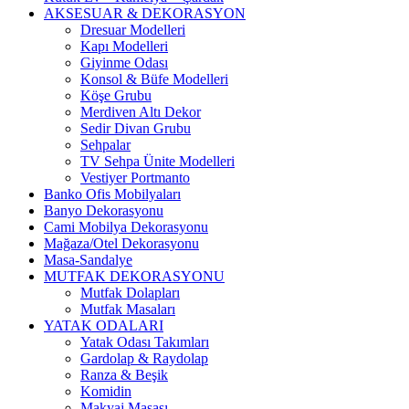
AKSESUAR & DEKORASYON
Dresuar Modelleri
Kapı Modelleri
Giyinme Odası
Konsol & Büfe Modelleri
Köşe Grubu
Merdiven Altı Dekor
Sedir Divan Grubu
Sehpalar
TV Sehpa Ünite Modelleri
Vestiyer Portmanto
Banko Ofis Mobilyaları
Banyo Dekorasyonu
Cami Mobilya Dekorasyonu
Mağaza/Otel Dekorasyonu
Masa-Sandalye
MUTFAK DEKORASYONU
Mutfak Dolapları
Mutfak Masaları
YATAK ODALARI
Yatak Odası Takımları
Gardolap & Raydolap
Ranza & Beşik
Komidin
Makyaj Masası