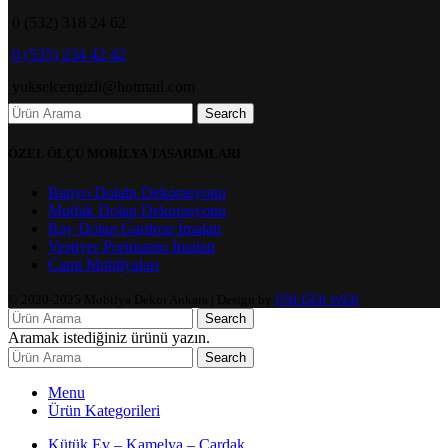
0 (532) 318 24 62
0 (535) 234 42 42
yukselcengizli@hotmail.com
Search
ÖZEL ÖLÇÜ MOBİLYA TASARIMLARI
Banyo Dolabı Dekorasyonu
Mutfak Dolap Dekorasyonu
Ray Dolap Gardrop İmalatı
Vestiyer Portmanto İmalatı
Cami Mobilyaları
© 2020-2025 Mobilya Dekor Ankara | Design by
ÜNLÜER WEB
Search
Aramak istediğiniz ürünü yazın.
Search
Menu
Ürün Kategorileri
Kütük Ev – Kamelya – Çardak