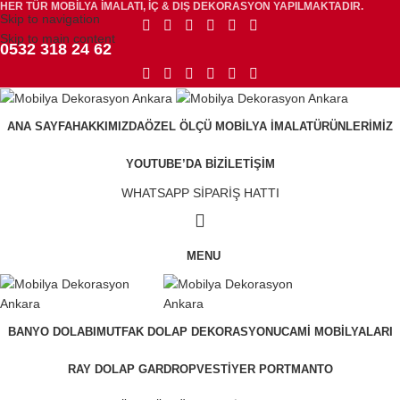
HER TÜR MOBİLYA İMALATI, İÇ & DIŞ DEKORASYON YAPILMAKTADIR.
Skip to navigation
Skip to main content
0532 318 24 62
ANA SAYFA
HAKKIMIZDA
ÖZEL ÖLÇÜ MOBILYA İMALAT
ÜRÜNLERIMIZ
YOUTUBE’DA BIZ
İLETIŞIM
WHATSAPP SİPARİŞ HATTI
MENU
BANYO DOLABI
MUTFAK DOLAP DEKORASYONU
CAMI MOBILYALARI
RAY DOLAP GARDROP
VESTIYER PORTMANTO