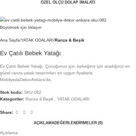
ÖZEL ÖLÇÜ DOLAP İMALATI
Tel:
0532 318 24 62
Büyütmek için tıklayın
Ana Sayfa
YATAK ODALARI
Ranza & Beşik
Ev Çatılı Bebek Yatağı
Ev Çatılı Bebek Yatağı. Çocuğunuz için, bebeğiniz için aradığınız en
güzel ranza-yatak tasarımları en uygun fiyatlarla
MobilyadaDekorAnkara’da.
Stok kodu:
SKU-082
Kategoriler:
Ranza & Beşik
,
YATAK ODALARI
Share:
AÇIKLAMA
DEĞERLENDIRMELER (0)
Açıklama