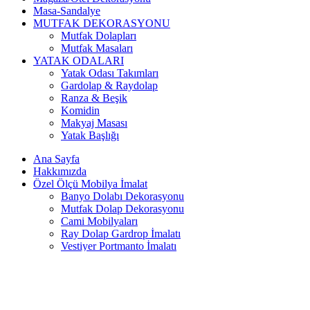
Masa-Sandalye
MUTFAK DEKORASYONU
Mutfak Dolapları
Mutfak Masaları
YATAK ODALARI
Yatak Odası Takımları
Gardolap & Raydolap
Ranza & Beşik
Komidin
Makyaj Masası
Yatak Başlığı
Ana Sayfa
Hakkımızda
Özel Ölçü Mobilya İmalat
Banyo Dolabı Dekorasyonu
Mutfak Dolap Dekorasyonu
Cami Mobilyaları
Ray Dolap Gardrop İmalatı
Vestiyer Portmanto İmalatı
Özel Ölçü Dolap İmalatı
Ürünlerimiz
YouTube’da Biz
İletişim
Login / Register