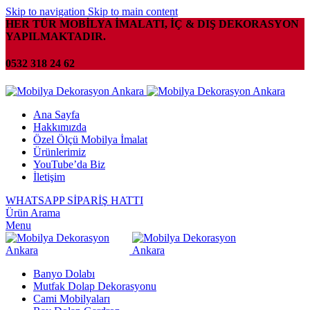
Skip to navigation
Skip to main content
HER TÜR MOBİLYA İMALATI, İÇ & DIŞ DEKORASYON
YAPILMAKTADIR.
0532 318 24 62
Ana Sayfa
Hakkımızda
Özel Ölçü Mobilya İmalat
Ürünlerimiz
YouTube’da Biz
İletişim
WHATSAPP SİPARİŞ HATTI
Ürün Arama
Menu
Banyo Dolabı
Mutfak Dolap Dekorasyonu
Cami Mobilyaları