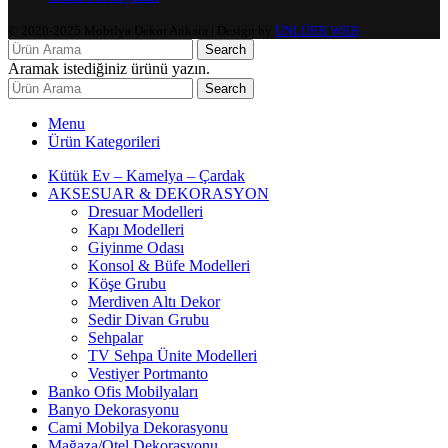
© 2020-2025 Mobilya Dekor Ankara | Design by
ÜNLÜER WEB
Search
Aramak istediğiniz ürünü yazın.
Search
Menu
Ürün Kategorileri
Kütük Ev – Kamelya – Çardak
AKSESUAR & DEKORASYON
Dresuar Modelleri
Kapı Modelleri
Giyinme Odası
Konsol & Büfe Modelleri
Köşe Grubu
Merdiven Altı Dekor
Sedir Divan Grubu
Sehpalar
TV Sehpa Ünite Modelleri
Vestiyer Portmanto
Banko Ofis Mobilyaları
Banyo Dekorasyonu
Cami Mobilya Dekorasyonu
Mağaza/Otel Dekorasyonu