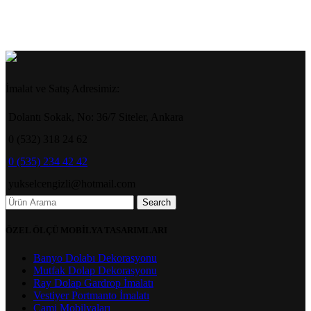
İmalat ve Satış Adresimiz:
Dolantı Sokak, No: 36/7 Siteler, Ankara
0 (532) 318 24 62
0 (535) 234 42 42
yukselcengizli@hotmail.com
Search
ÖZEL ÖLÇÜ MOBİLYA TASARIMLARI
Banyo Dolabı Dekorasyonu
Mutfak Dolap Dekorasyonu
Ray Dolap Gardrop İmalatı
Vestiyer Portmanto İmalatı
Cami Mobilyaları