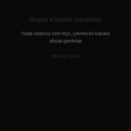
Beyaz Kapaklı Gardolap
Yatak odanıza özel ölçü, çekmeceli kapaklı
ahşap gardolap
SİPARİŞ VERİN