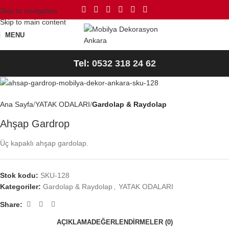
Skip to navigation
Skip to main content
MENU
Tel:
0532 318 24 62
Ana Sayfa
YATAK ODALARI
Gardolap & Raydolap
Ahşap Gardrop
Üç kapaklı ahşap gardolap.
Stok kodu:
SKU-128
Kategoriler:
Gardolap & Raydolap
,
YATAK ODALARI
Share:
AÇIKLAMA
DEĞERLENDIRMELER (0)