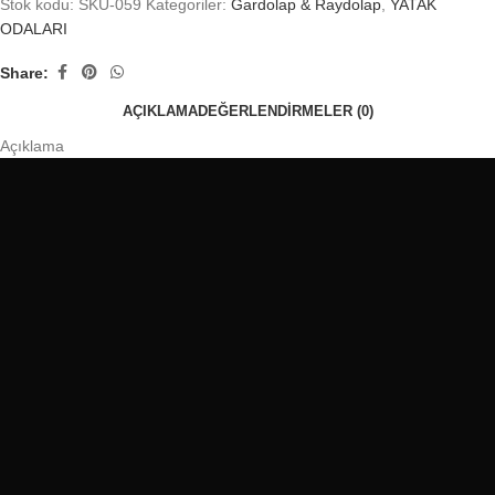
Stok kodu:
SKU-059
Kategoriler:
Gardolap & Raydolap
,
YATAK
ODALARI
Share:
AÇIKLAMA
DEĞERLENDIRMELER (0)
Açıklama