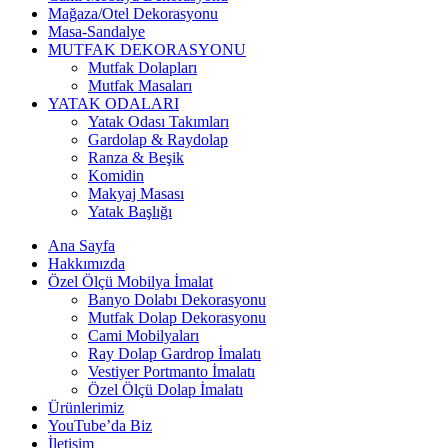
Mağaza/Otel Dekorasyonu
Masa-Sandalye
MUTFAK DEKORASYONU
Mutfak Dolapları
Mutfak Masaları
YATAK ODALARI
Yatak Odası Takımları
Gardolap & Raydolap
Ranza & Beşik
Komidin
Makyaj Masası
Yatak Başlığı
Ana Sayfa
Hakkımızda
Özel Ölçü Mobilya İmalat
Banyo Dolabı Dekorasyonu
Mutfak Dolap Dekorasyonu
Cami Mobilyaları
Ray Dolap Gardrop İmalatı
Vestiyer Portmanto İmalatı
Özel Ölçü Dolap İmalatı
Ürünlerimiz
YouTube’da Biz
İletişim