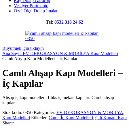
Ray Dolap Gardrop
Vestiyer Portmanto
Özel Ölçü Dolap İmalatı
Tel:
0532 318 24 62
Büyütmek için tıklayın
Ana Sayfa
EV DEKORASYON & MOBİLYA
Kapı Modelleri
Camlı Ahşap Kapı Modelleri – İç Kapılar
Camlı Ahşap Kapı Modelleri –
İç Kapılar
Ahşap iç kapı modelleri. Lüks iç mekan kapıları. Camlı ahşap
kapılar.
Stok kodu:
0350
Kategoriler:
EV DEKORASYON & MOBİLYA
,
Kapı Modelleri
Etiketler:
Camlı İç Kapı Modelleri
,
Çift Kanatlı Kapı
Share: