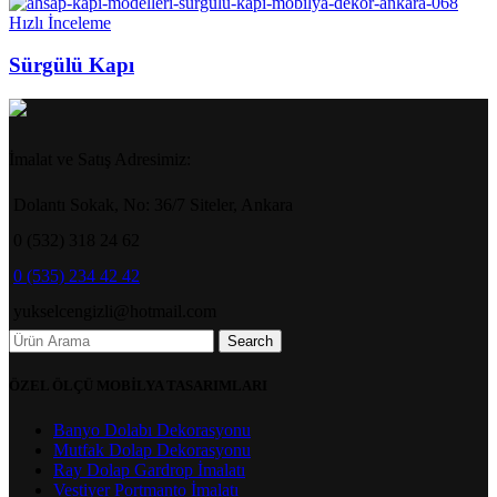
Hızlı İnceleme
Sürgülü Kapı
İmalat ve Satış Adresimiz:
Dolantı Sokak, No: 36/7 Siteler, Ankara
0 (532) 318 24 62
0 (535) 234 42 42
yukselcengizli@hotmail.com
Search
ÖZEL ÖLÇÜ MOBİLYA TASARIMLARI
Banyo Dolabı Dekorasyonu
Mutfak Dolap Dekorasyonu
Ray Dolap Gardrop İmalatı
Vestiyer Portmanto İmalatı