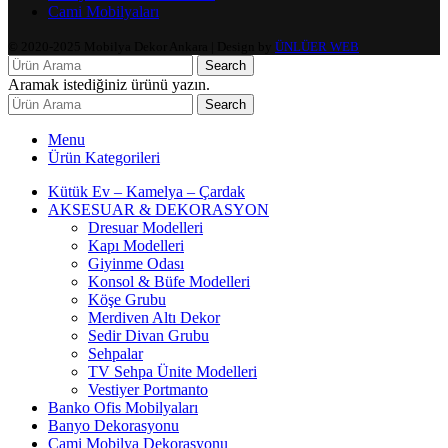
Cami Mobilyaları
© 2020-2025 Mobilya Dekor Ankara | Design by
ÜNLÜER WEB
Search
Aramak istediğiniz ürünü yazın.
Search
Menu
Ürün Kategorileri
Kütük Ev – Kamelya – Çardak
AKSESUAR & DEKORASYON
Dresuar Modelleri
Kapı Modelleri
Giyinme Odası
Konsol & Büfe Modelleri
Köşe Grubu
Merdiven Altı Dekor
Sedir Divan Grubu
Sehpalar
TV Sehpa Ünite Modelleri
Vestiyer Portmanto
Banko Ofis Mobilyaları
Banyo Dekorasyonu
Cami Mobilya Dekorasyonu