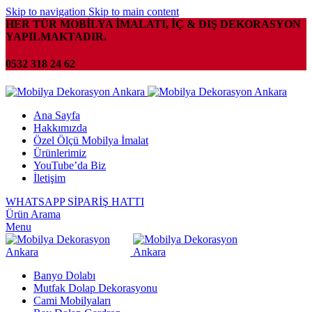
Skip to navigation
Skip to main content
HER TÜR MOBİLYA İMALATI, İÇ & DIŞ DEKORASYON
YAPILMAKTADIR.
0532 318 24 62
Ana Sayfa
Hakkımızda
Özel Ölçü Mobilya İmalat
Ürünlerimiz
YouTube’da Biz
İletişim
WHATSAPP SİPARİŞ HATTI
Ürün Arama
Menu
Banyo Dolabı
Mutfak Dolap Dekorasyonu
Cami Mobilyaları