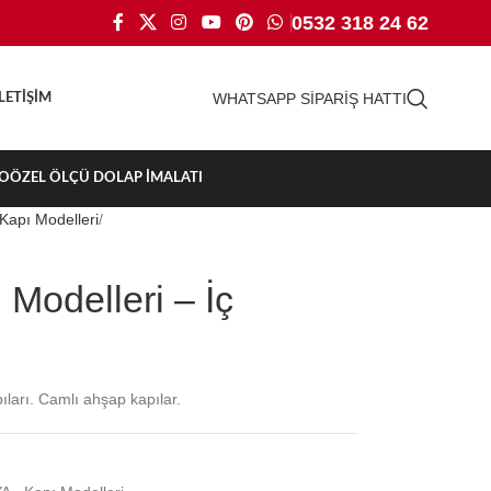
0532 318 24 62
WHATSAPP SİPARİŞ HATTI
İLETIŞIM
TO
ÖZEL ÖLÇÜ DOLAP İMALATI
Kapı Modelleri
Modelleri – İç
ıları. Camlı ahşap kapılar.