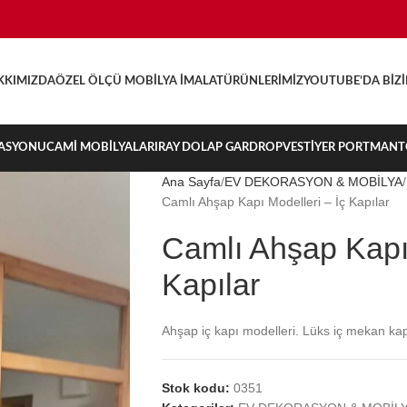
KKIMIZDA
ÖZEL ÖLÇÜ MOBILYA İMALAT
ÜRÜNLERIMIZ
YOUTUBE’DA BIZ
ASYONU
CAMI MOBILYALARI
RAY DOLAP GARDROP
VESTIYER PORTMAN
Ana Sayfa
EV DEKORASYON & MOBİLYA
Camlı Ahşap Kapı Modelleri – İç Kapılar
Camlı Ahşap Kapı 
Kapılar
Ahşap iç kapı modelleri. Lüks iç mekan kap
Stok kodu:
0351