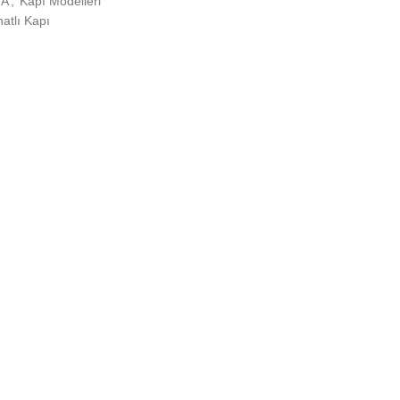
YA
,
Kapı Modelleri
natlı Kapı