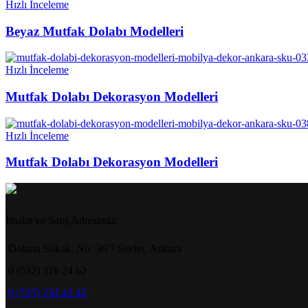
Hızlı İnceleme
Beyaz Mutfak Dolabı Modelleri
Hızlı İnceleme
Mutfak Dolabı Dekorasyon Modelleri
Hızlı İnceleme
Mutfak Dolabı Dekorasyon Modelleri
İmalat ve Satış Adresimiz:
Dolantı Sokak, No: 36/7 Siteler, Ankara
0 (532) 318 24 62
0 (535) 234 42 42