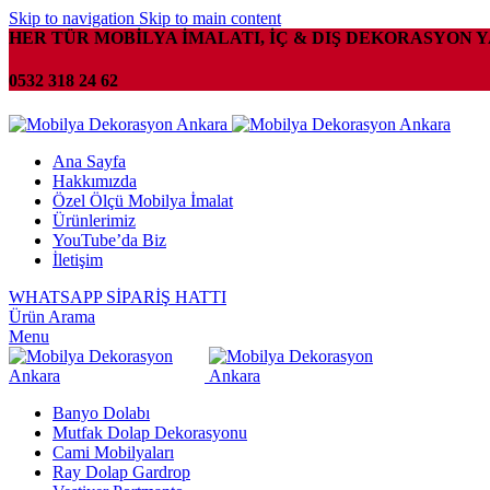
Skip to navigation
Skip to main content
HER TÜR MOBİLYA İMALATI, İÇ & DIŞ DEKORASYON 
0532 318 24 62
Ana Sayfa
Hakkımızda
Özel Ölçü Mobilya İmalat
Ürünlerimiz
YouTube’da Biz
İletişim
WHATSAPP SİPARİŞ HATTI
Ürün Arama
Menu
Banyo Dolabı
Mutfak Dolap Dekorasyonu
Cami Mobilyaları
Ray Dolap Gardrop