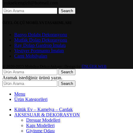
yukselcengizli@hotmail.com
Search
ÖZEL ÖLÇÜ MOBİLYA TASARIMLARI
Banyo Dolabı Dekorasyonu
Mutfak Dolap Dekorasyonu
Ray Dolap Gardrop İmalatı
Vestiyer Portmanto İmalatı
Cami Mobilyaları
© 2020-2025 Mobilya Dekor Ankara | Design by
ÜNLÜER WEB
Search
Aramak istediğiniz ürünü yazın.
Search
Menu
Ürün Kategorileri
Kütük Ev – Kamelya – Çardak
AKSESUAR & DEKORASYON
Dresuar Modelleri
Kapı Modelleri
Giyinme Odası