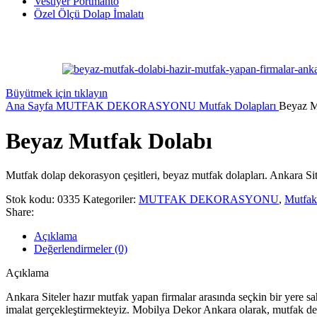
Vestiyer Portmanto
Özel Ölçü Dolap İmalatı
Büyütmek için tıklayın
Ana Sayfa
MUTFAK DEKORASYONU
Mutfak Dolapları
Beyaz M
Beyaz Mutfak Dolabı
Mutfak dolap dekorasyon çeşitleri, beyaz mutfak dolapları. Ankara S
Stok kodu:
0335
Kategoriler:
MUTFAK DEKORASYONU
,
Mutfak
Share:
Açıklama
Değerlendirmeler (0)
Açıklama
Ankara Siteler hazır mutfak yapan firmalar arasında seçkin bir yere s
imalat gerçekleştirmekteyiz. Mobilya Dekor Ankara olarak, mutfak de