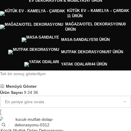
EV DEKORASYON & MOBİLYA
147 ÜRÜN
KÜTÜK EV – KAMELYA – ÇARDAK
11 ÜRÜN
MAĞAZA/OTEL DEKORASYONU
0
ÜRÜN
MASA-SANDALYE
50 ÜRÜN
MUTFAK DEKORASYONU
97 ÜRÜN
YATAK ODALARI
44 ÜRÜN
Tek bir sonuç gösteriliyor
Menüyü Göster
Ürün Sayısı
9
24
36
Küçük Mutfak Dolap Dekorasyonu