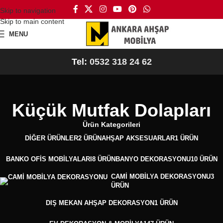
Skip to navigation
Skip to main content
MENU
Tel:
0532 318 24 62
Küçük Mutfak Dolapları
Ürün Kategorileri
DIĞER ÜRÜNLER
2 ÜRÜN
AHŞAP AKSESUARLAR
1 ÜRÜN
BANKO OFIS MOBILYALARI
8 ÜRÜN
BANYO DEKORASYONU
10 ÜRÜN
CAMI MOBILYA DEKORASYONU
3
ÜRÜN
DIŞ MEKAN AHŞAP DEKORASYON
1 ÜRÜN