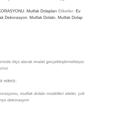
KORASYONU
,
Mutfak Dolapları
Etiketler:
Ev
ak Dekorasyon
,
Mutfak Dolabı
,
Mutfak Dolap
rinde ölçü alarak imalat gerçekleştirmekteyiz.
ınız.
ür ederiz.
orasyonu, mutfak dolabı modelleri siteler, çok
banyo dekorasyon