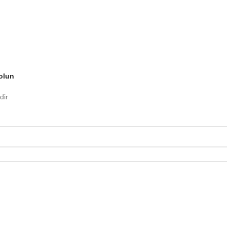
olun
dir