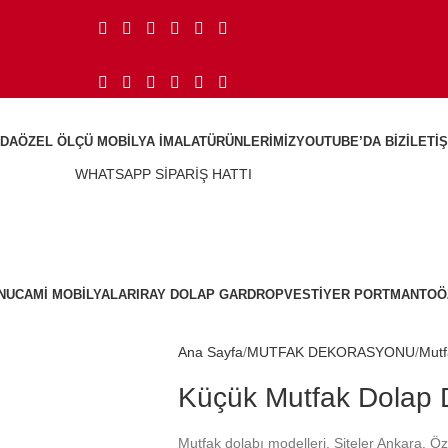
ZDA
ÖZEL ÖLÇÜ MOBILYA İMALAT
ÜRÜNLERIMIZ
YOUTUBE’DA BIZ
İLETI
WHATSAPP SİPARİŞ HATTI
NU
CAMI MOBILYALARI
RAY DOLAP GARDROP
VESTIYER PORTMANTO
Ö
Tel:
0532 318 24 62
Ana Sayfa
MUTFAK DEKORASYONU
Mutf
Küçük Mutfak Dolap
Mutfak dolabı modelleri, Siteler Ankara. Ö