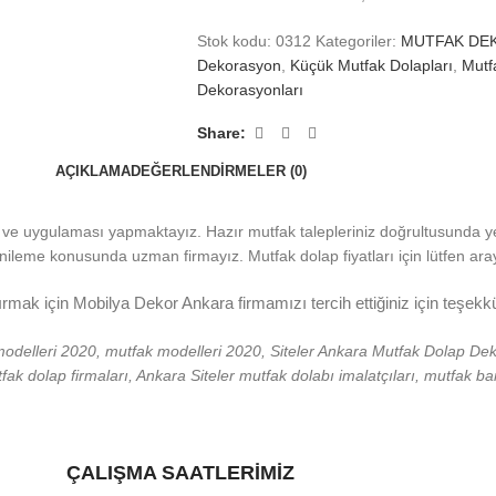
Stok kodu:
0312
Kategoriler:
MUTFAK DE
Dekorasyon
,
Küçük Mutfak Dolapları
,
Mutf
Dekorasyonları
Share:
AÇIKLAMA
DEĞERLENDIRMELER (0)
 ve uygulaması yapmaktayız. Hazır mutfak talepleriniz doğrultusunda ye
leme konusunda uzman firmayız. Mutfak dolap fiyatları için lütfen aray
tırmak için Mobilya Dekor Ankara firmamızı tercih ettiğiniz için teşekk
ı modelleri 2020, mutfak modelleri 2020, Siteler Ankara Mutfak Dolap Dek
tfak dolap firmaları, Ankara Siteler mutfak dolabı imalatçıları, mutfak 
ÇALIŞMA SAATLERİMİZ