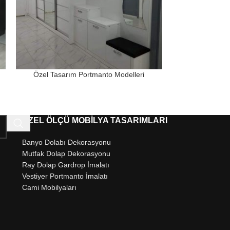
Özel Tasarım Portmanto Modelleri
Özel Tasarı
ÖZEL ÖLÇÜ MOBİLYA TASARIMLARI
Banyo Dolabı Dekorasyonu
Mutfak Dolap Dekorasyonu
Ray Dolap Gardrop İmalatı
Vestiyer Portmanto İmalatı
Cami Mobilyaları