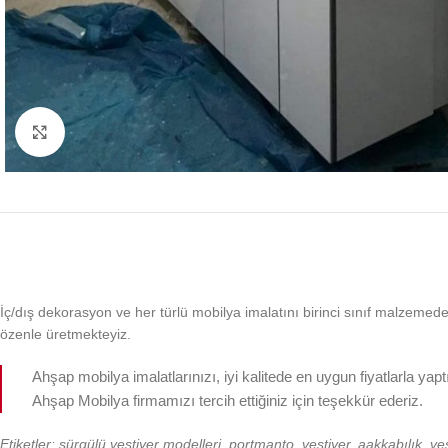
Büyütmek için tıklayın
İç/dış dekorasyon ve her türlü mobilya imalatını birinci sınıf malzemeden, k
özenle üretmekteyiz.
Ahşap mobilya imalatlarınızı, iyi kalitede en uygun fiyatlarla yap
Ahşap Mobilya firmamızı tercih ettiğiniz için teşekkür ederiz.
Etiketler: sürgülü vestiyer modelleri, portmanto, vestiyer, aakkabılık, ves