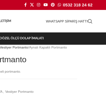
0532 318 24 62
WHATSAPP SİPARİŞ HATTI
İLETIŞIM
TO
ÖZEL ÖLÇÜ DOLAP İMALATI
Vestiyer Portmanto
Aynalı Kapaklı Portmanto
ortmanto
eli portmanto.
YA
,
Vestiyer Portmanto