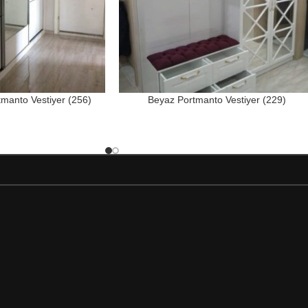
tmanto Vestiyer (256)
Beyaz Portmanto Vestiyer (229)