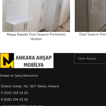
Ahşap Kapaklı Özel Tasarım Portmanto
Özel Tasarım Por
Vestiyer
İmalat ve Satış Adresimiz:
Dolantı Sokak, No: 36/7 Siteler, Ankara
0 (532) 318 24 62
0 (535) 234 42 42
yukselcengizli@hotmail.com