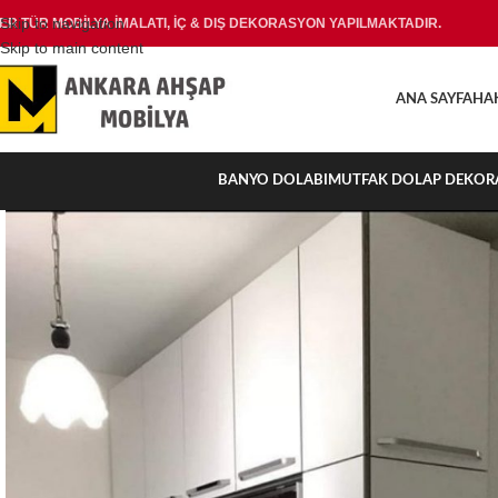
Skip to navigation
ER TÜR MOBİLYA İMALATI, İÇ & DIŞ DEKORASYON YAPILMAKTADIR.
Skip to main content
ANA SAYFA
HA
BANYO DOLABI
MUTFAK DOLAP DEKOR