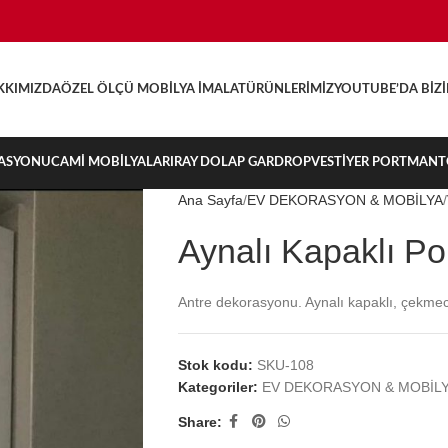
KKIMIZDA
ÖZEL ÖLÇÜ MOBILYA İMALAT
ÜRÜNLERIMIZ
YOUTUBE’DA BIZ
ASYONU
CAMI MOBILYALARI
RAY DOLAP GARDROP
VESTIYER PORTMAN
Ana Sayfa
EV DEKORASYON & MOBİLYA
Aynalı Kapaklı P
Antre dekorasyonu. Aynalı kapaklı, çekmec
Stok kodu:
SKU-108
Kategoriler:
EV DEKORASYON & MOBİL
Share: