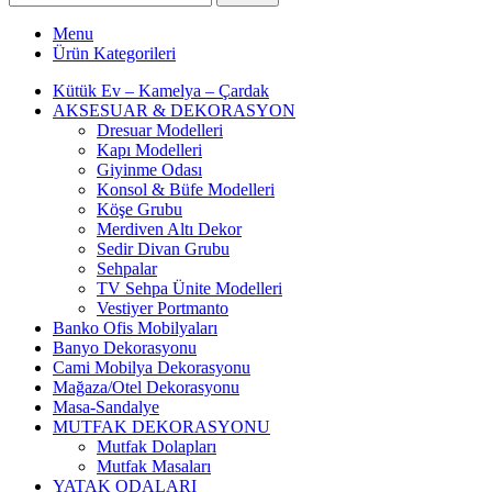
Menu
Ürün Kategorileri
Kütük Ev – Kamelya – Çardak
AKSESUAR & DEKORASYON
Dresuar Modelleri
Kapı Modelleri
Giyinme Odası
Konsol & Büfe Modelleri
Köşe Grubu
Merdiven Altı Dekor
Sedir Divan Grubu
Sehpalar
TV Sehpa Ünite Modelleri
Vestiyer Portmanto
Banko Ofis Mobilyaları
Banyo Dekorasyonu
Cami Mobilya Dekorasyonu
Mağaza/Otel Dekorasyonu
Masa-Sandalye
MUTFAK DEKORASYONU
Mutfak Dolapları
Mutfak Masaları
YATAK ODALARI