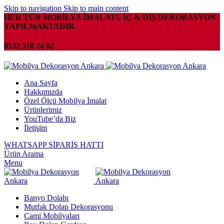
Skip to navigation
Skip to main content
HER TÜR MOBİLYA İMALATI, İÇ & DIŞ DEKORASYON
YAPILMAKTADIR.
0532 318 24 62
Ana Sayfa
Hakkımızda
Özel Ölçü Mobilya İmalat
Ürünlerimiz
YouTube’da Biz
İletişim
WHATSAPP SİPARİŞ HATTI
Ürün Arama
Menu
Banyo Dolabı
Mutfak Dolap Dekorasyonu
Cami Mobilyaları