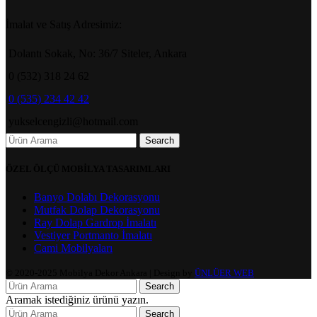
İmalat ve Satış Adresimiz:
Dolantı Sokak, No: 36/7 Siteler, Ankara
0 (532) 318 24 62
0 (535) 234 42 42
yukselcengizli@hotmail.com
Search
ÖZEL ÖLÇÜ MOBİLYA TASARIMLARI
Banyo Dolabı Dekorasyonu
Mutfak Dolap Dekorasyonu
Ray Dolap Gardrop İmalatı
Vestiyer Portmanto İmalatı
Cami Mobilyaları
© 2020-2025 Mobilya Dekor Ankara | Design by
ÜNLÜER WEB
Search
Aramak istediğiniz ürünü yazın.
Search