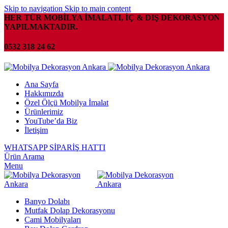
Skip to navigation
Skip to main content
HER TÜR MOBİLYA İMALATI, İÇ & DIŞ DEKORASYON
YAPILMAKTADIR.
0532 318 24 62
Ana Sayfa
Hakkımızda
Özel Ölçü Mobilya İmalat
Ürünlerimiz
YouTube’da Biz
İletişim
WHATSAPP SİPARİŞ HATTI
Ürün Arama
Menu
Banyo Dolabı
Mutfak Dolap Dekorasyonu
Cami Mobilyaları