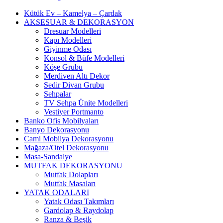
Kütük Ev – Kamelya – Çardak
AKSESUAR & DEKORASYON
Dresuar Modelleri
Kapı Modelleri
Giyinme Odası
Konsol & Büfe Modelleri
Köşe Grubu
Merdiven Altı Dekor
Sedir Divan Grubu
Sehpalar
TV Sehpa Ünite Modelleri
Vestiyer Portmanto
Banko Ofis Mobilyaları
Banyo Dekorasyonu
Cami Mobilya Dekorasyonu
Mağaza/Otel Dekorasyonu
Masa-Sandalye
MUTFAK DEKORASYONU
Mutfak Dolapları
Mutfak Masaları
YATAK ODALARI
Yatak Odası Takımları
Gardolap & Raydolap
Ranza & Beşik