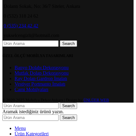
Dolantı Sokak, No: 36/7 Siteler, Ankara
0 (532) 318 24 62
0 (535) 234 42 42
yukselcengizli@hotmail.com
Search
ÖZEL ÖLÇÜ MOBİLYA TASARIMLARI
Banyo Dolabı Dekorasyonu
Mutfak Dolap Dekorasyonu
Ray Dolap Gardrop İmalatı
Vestiyer Portmanto İmalatı
Cami Mobilyaları
© 2020-2025 Mobilya Dekor Ankara | Design by
ÜNLÜER WEB
Search
Aramak istediğiniz ürünü yazın.
Search
Menu
Ürün Kategorileri