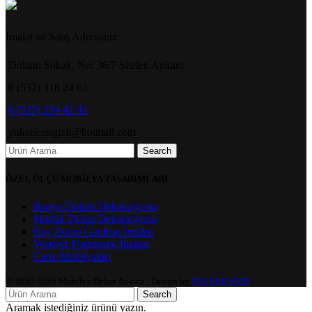
İmalat ve Satış Adresimiz:
Dolantı Sokak, No: 36/7 Siteler, Ankara
0 (532) 318 24 62
0 (535) 234 42 42
yukselcengizli@hotmail.com
Search
ÖZEL ÖLÇÜ MOBİLYA TASARIMLARI
Banyo Dolabı Dekorasyonu
Mutfak Dolap Dekorasyonu
Ray Dolap Gardrop İmalatı
Vestiyer Portmanto İmalatı
Cami Mobilyaları
© 2020-2025 Mobilya Dekor Ankara | Design by
ÜNLÜER WEB
Search
Aramak istediğiniz ürünü yazın.