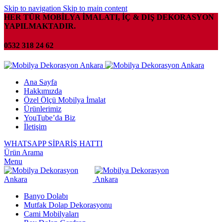
Skip to navigation
Skip to main content
HER TÜR MOBİLYA İMALATI, İÇ & DIŞ DEKORASYON
YAPILMAKTADIR.
0532 318 24 62
Ana Sayfa
Hakkımızda
Özel Ölçü Mobilya İmalat
Ürünlerimiz
YouTube’da Biz
İletişim
WHATSAPP SİPARİŞ HATTI
Ürün Arama
Menu
Banyo Dolabı
Mutfak Dolap Dekorasyonu
Cami Mobilyaları