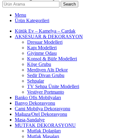
Search
Menu
Ürün Kategorileri
Kütük Ev – Kamelya – Çardak
AKSESUAR & DEKORASYON
Dresuar Modelleri
Kapı Modelleri
Giyinme Odası
Konsol & Büfe Modelleri
Köşe Grubu
Merdiven Altı Dekor
Sedir Divan Grubu
Sehpalar
TV Sehpa Ünite Modelleri
Vestiyer Portmanto
Banko Ofis Mobilyaları
Banyo Dekorasyonu
Cami Mobilya Dekorasyonu
Mağaza/Otel Dekorasyonu
Masa-Sandalye
MUTFAK DEKORASYONU
Mutfak Dolapları
Mutfak Masaları