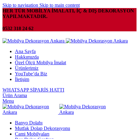
Skip to navigation
Skip to main content
HER TÜR MOBİLYA İMALATI, İÇ & DIŞ DEKORASYON
YAPILMAKTADIR.
0532 318 24 62
Ana Sayfa
Hakkımızda
Özel Ölçü Mobilya İmalat
Ürünlerimiz
YouTube’da Biz
İletişim
WHATSAPP SİPARİŞ HATTI
Ürün Arama
Menu
Banyo Dolabı
Mutfak Dolap Dekorasyonu
Cami Mobilyaları