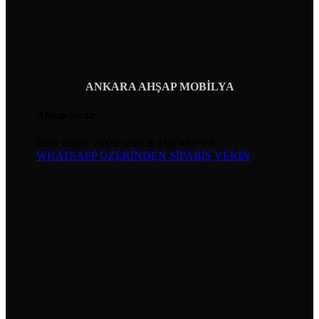
ANKARA AHŞAP MOBİLYA
Ahşap Sedir
Özel yapım, ahşap sedir & şark köşeleri
WHATSAPP ÜZERİNDEN SİPARİŞ VERİN