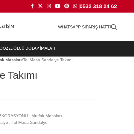
0532 318 24 62
WHATSAPP SİPARİŞ HATTI
İLETIŞIM
TO
ÖZEL ÖLÇÜ DOLAP İMALATI
ak Masaları
Tel Masa Sandalye Takımı
e Takımı
EKORASYONU
,
Mutfak Masaları
dalye
,
Tel Masa Sandalye