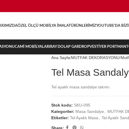
KKIMIZDA
ÖZEL ÖLÇÜ MOBILYA İMALAT
ÜRÜNLERIMIZ
YOUTUBE’DA BIZ
ASYONU
CAMI MOBILYALARI
RAY DOLAP GARDROP
VESTIYER PORTMAN
Ana Sayfa
MUTFAK DEKORASYONU
Mutf
Tel Masa Sandaly
Tel ayaklı masa sandalye takımı.
Stok kodu:
SKU-095
Kategoriler:
Masa-Sandalye
,
MUTFAK D
Etiketler:
Tel Ayaklı Masa
,
Tel Ayaklı San
Share: