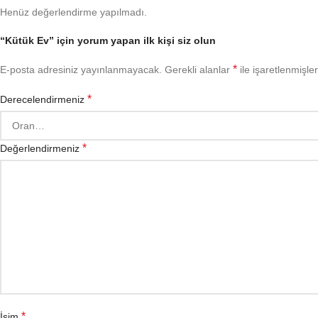
Henüz değerlendirme yapılmadı.
“Kütük Ev” için yorum yapan ilk kişi siz olun
*
E-posta adresiniz yayınlanmayacak.
Gerekli alanlar
ile işaretlenmişler
*
Derecelendirmeniz
*
Değerlendirmeniz
*
İsim