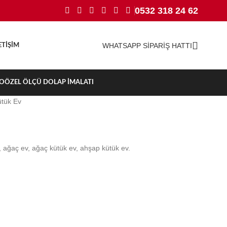
0532 318 24 62
WHATSAPP SİPARİŞ HATTI
ETIŞIM
TO
ÖZEL ÖLÇÜ DOLAP İMALATI
tük Ev
, ağaç ev, ağaç kütük ev, ahşap kütük ev.