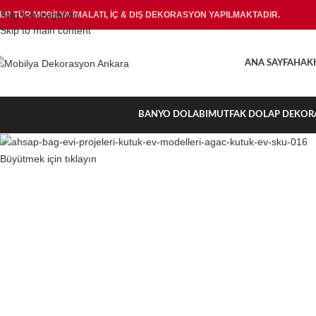
Skip to navigation
ER TÜR MOBİLYA İMALATI, İÇ & DIŞ DEKORASYON YAPILMAKTADIR.
Skip to main content
ANA SAYFA
HAK
BANYO DOLABI
MUTFAK DOLAP DEKOR
Büyütmek için tıklayın