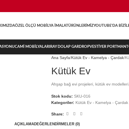
KIMIZDA
ÖZEL ÖLÇÜ MOBILYA İMALAT
ÜRÜNLERIMIZ
YOUTUBE’DA BIZ
İL
ASYONU
CAMI MOBILYALARI
RAY DOLAP GARDROP
VESTIYER PORTMAN
Ana Sayfa
Kütük Ev - Kamelya - Çardak
Kü
Kütük Ev
Ahşap bağ evi projeleri, kütük ev modelleri
Stok kodu:
SKU-016
Kategoriler:
Kütük Ev - Kamelya - Çardak
Share:
AÇIKLAMA
DEĞERLENDIRMELER (0)