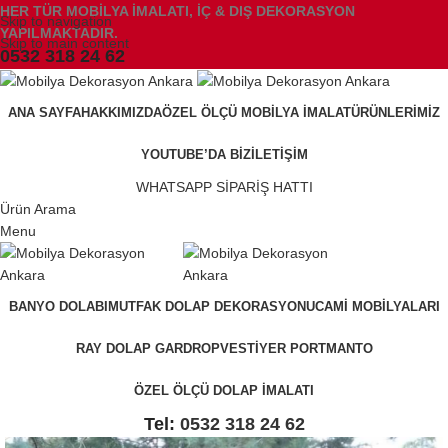
HER TÜR MOBİLYA İMALATI, İÇ & DIŞ DEKORASYON
Skip to navigation
YAPILMAKTADIR.
Skip to main content
0532 318 24 62
ANA SAYFA
HAKKIMIZDA
ÖZEL ÖLÇÜ MOBILYA İMALAT
ÜRÜNLERIMIZ
YOUTUBE’DA BIZ
İLETIŞIM
WHATSAPP SİPARİŞ HATTI
Ürün Arama
Menu
BANYO DOLABI
MUTFAK DOLAP DEKORASYONU
CAMI MOBILYALARI
RAY DOLAP GARDROP
VESTIYER PORTMANTO
ÖZEL ÖLÇÜ DOLAP İMALATI
Tel:
0532 318 24 62