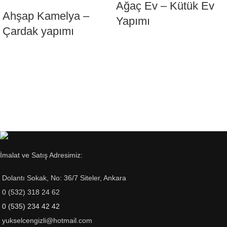
Ağaç Ev – Kütük Ev
Ahşap Kamelya –
Yapımı
Çardak yapımı
İmalat ve Satış Adresimiz:
Dolantı Sokak, No: 36/7 Siteler, Ankara
0 (532) 318 24 62
0 (535) 234 42 42
yukselcengizli@hotmail.com