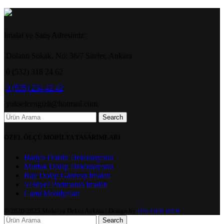
İmalat ve Satış Adresimiz:
Dolantı Sokak, No: 36/7 Siteler, Ankara
0 (532) 318 24 62
0 (535) 234 42 42
yukselcengizli@hotmail.com
Search
ÖZEL ÖLÇÜ MOBİLYA TASARIMLARI
Banyo Dolabı Dekorasyonu
Mutfak Dolap Dekorasyonu
Ray Dolap Gardrop İmalatı
Vestiyer Portmanto İmalatı
Cami Mobilyaları
© 2020-2025 Mobilya Dekor Ankara | Design by
ÜNLÜER WEB
Search