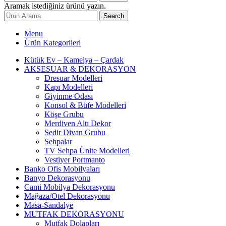
Aramak istediğiniz ürünü yazın.
Search
Menu
Ürün Kategorileri
Kütük Ev – Kamelya – Çardak
AKSESUAR & DEKORASYON
Dresuar Modelleri
Kapı Modelleri
Giyinme Odası
Konsol & Büfe Modelleri
Köşe Grubu
Merdiven Altı Dekor
Sedir Divan Grubu
Sehpalar
TV Sehpa Ünite Modelleri
Vestiyer Portmanto
Banko Ofis Mobilyaları
Banyo Dekorasyonu
Cami Mobilya Dekorasyonu
Mağaza/Otel Dekorasyonu
Masa-Sandalye
MUTFAK DEKORASYONU
Mutfak Dolapları