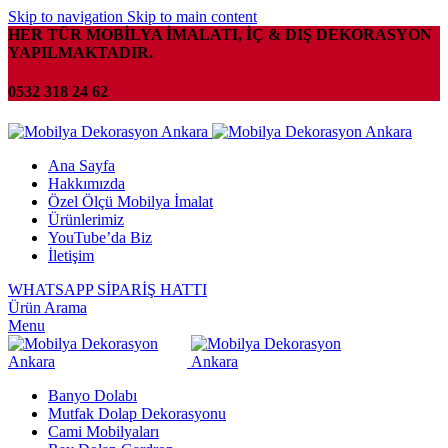
Skip to navigation
Skip to main content
HER TÜR MOBİLYA İMALATI, İÇ & DIŞ DEKORASYON
YAPILMAKTADIR.
0532 318 24 62
Ana Sayfa
Hakkımızda
Özel Ölçü Mobilya İmalat
Ürünlerimiz
YouTube’da Biz
İletişim
WHATSAPP SİPARİŞ HATTI
Ürün Arama
Menu
Banyo Dolabı
Mutfak Dolap Dekorasyonu
Cami Mobilyaları