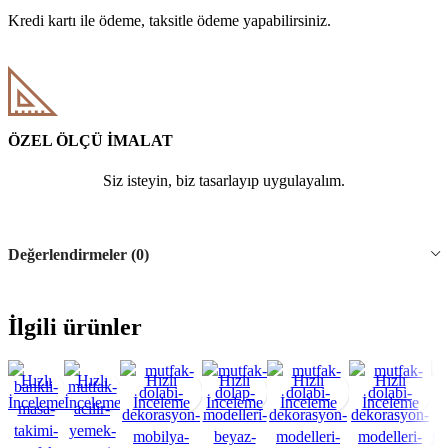
Kredi kartı ile ödeme, taksitle ödeme yapabilirsiniz.
ÖZEL ÖLÇÜ İMALAT
Siz isteyin, biz tasarlayıp uygulayalım.
Değerlendirmeler (0)
İlgili ürünler
Hızlı
Hızlı
Hızlı
Hızlı
Hızlı
Hızlı
İnceleme
İnceleme
İnceleme
İnceleme
İnceleme
İnceleme
İ