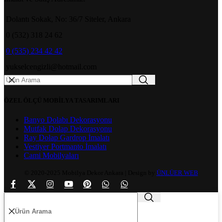
Dolantı Sokak, No: 36/7 Siteler, Ankara
0 (532) 318 24 62
0 (535) 234 42 42
yukselcengizli@hotmail.com
ÖZEL ÖLÇÜ MOBİLYA TASARIMLARI
Banyo Dolabı Dekorasyonu
Mutfak Dolap Dekorasyonu
Ray Dolap Gardrop İmalatı
Vestiyer Portmanto İmalatı
Cami Mobilyaları
© 2020-2025 Mobilya Dekor Ankara | Design by
ÜNLÜER WEB