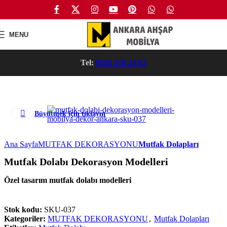
Skip to navigation
Skip to main content
MENU
Tel:
0532 318 24 62
Büyütmek için tıklayın
Ana Sayfa
MUTFAK DEKORASYONU
Mutfak Dolapları
Mutfak Dolabı Dekorasyon Modelleri
Özel tasarım mutfak dolabı modelleri
Stok kodu:
SKU-037
Kategoriler:
MUTFAK DEKORASYONU
,
Mutfak Dolapları