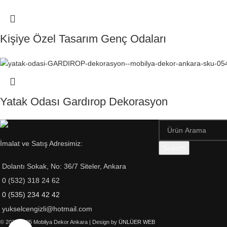
Kişiye Özel Tasarım Genç Odaları
Yatak Odası Gardırop Dekorasyon
İmalat ve Satış Adresimiz:
Search
Dolantı Sokak, No: 36/7 Siteler, Ankara
0 (532) 318 24 62
0 (535) 234 42 42
yukselcengizli@hotmail.com
© 2020-2025 Mobilya Dekor Ankara | Design by
ÜNLÜER WEB