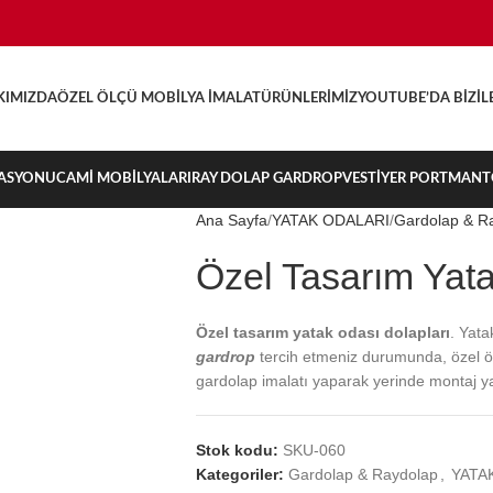
KIMIZDA
ÖZEL ÖLÇÜ MOBILYA İMALAT
ÜRÜNLERIMIZ
YOUTUBE’DA BIZ
İL
ASYONU
CAMI MOBILYALARI
RAY DOLAP GARDROP
VESTIYER PORTMAN
Ana Sayfa
YATAK ODALARI
Gardolap & R
Özel Tasarım Yata
Özel tasarım yatak odası dolapları
. Yat
gardrop
tercih etmeniz durumunda, özel öl
gardolap imalatı yaparak yerinde montaj y
Stok kodu:
SKU-060
Kategoriler:
Gardolap & Raydolap
,
YATA