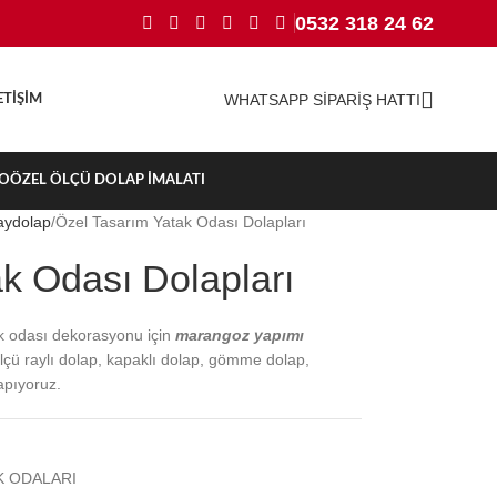
0532 318 24 62
WHATSAPP SİPARİŞ HATTI
ETIŞIM
TO
ÖZEL ÖLÇÜ DOLAP İMALATI
aydolap
Özel Tasarım Yatak Odası Dolapları
k Odası Dolapları
ak odası dekorasyonu için
marangoz yapımı
çü raylı dolap, kapaklı dolap, gömme dolap,
apıyoruz.
K ODALARI