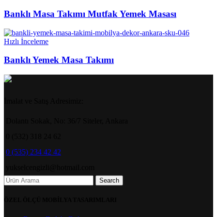
Banklı Masa Takımı Mutfak Yemek Masası
Hızlı İnceleme
Banklı Yemek Masa Takımı
İmalat ve Satış Adresimiz:
Dolantı Sokak, No: 36/7 Siteler, Ankara
0 (532) 318 24 62
0 (535) 234 42 42
yukselcengizli@hotmail.com
Search
ÖZEL ÖLÇÜ MOBİLYA TASARIMLARI