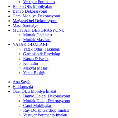
Vestiyer Portmanto
Banko Ofis Mobilyaları
Banyo Dekorasyonu
Cami Mobilya Dekorasyonu
Mağaza/Otel Dekorasyonu
Masa-Sandalye
MUTFAK DEKORASYONU
Mutfak Dolapları
Mutfak Masaları
YATAK ODALARI
Yatak Odası Takımları
Gardolap & Raydolap
Ranza & Beşik
Komidin
Makyaj Masası
Yatak Başlığı
Ana Sayfa
Hakkımızda
Özel Ölçü Mobilya İmalat
Banyo Dolabı Dekorasyonu
Mutfak Dolap Dekorasyonu
Cami Mobilyaları
Ray Dolap Gardrop İmalatı
Vestiyer Portmanto İmalatı