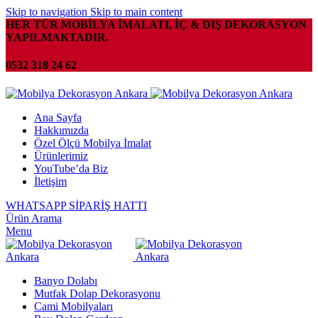
Skip to navigation
Skip to main content
HER TÜR MOBİLYA İMALATI, İÇ & DIŞ DEKORASYON
YAPILMAKTADIR.
0532 318 24 62
Ana Sayfa
Hakkımızda
Özel Ölçü Mobilya İmalat
Ürünlerimiz
YouTube’da Biz
İletişim
WHATSAPP SİPARİŞ HATTI
Ürün Arama
Menu
Banyo Dolabı
Mutfak Dolap Dekorasyonu
Cami Mobilyaları