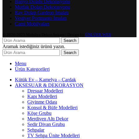
Banyo Dolabı Dekorasyonu
Mutfak Dolap Dekorasyonu
Ray Dolap Gardrop İmalatı
Vestiyer Portmanto İmalatı
Cami Mobilyaları
© 2020-2025 Mobilya Dekor Ankara | Design by
ÜNLÜER WEB
Search
Aramak istediğiniz ürünü yazın.
Search
Menu
Ürün Kategorileri
Kütük Ev – Kamelya – Çardak
AKSESUAR & DEKORASYON
Dresuar Modelleri
Kapı Modelleri
Giyinme Odası
Konsol & Büfe Modelleri
Köşe Grubu
Merdiven Altı Dekor
Sedir Divan Grubu
Sehpalar
TV Sehpa Ünite Modelleri