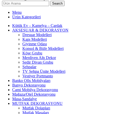
Search
Menu
Ürün Kategorileri
Kütük Ev – Kamelya – Çardak
AKSESUAR & DEKORASYON
Dresuar Modelleri
Kapı Modelleri
Giyinme Odası
Konsol & Büfe Modelleri
Köşe Grubu
Merdiven Altı Dekor
Sedir Divan Grubu
Sehpalar
TV Sehpa Ünite Modelleri
Vestiyer Portmanto
Banko Ofis Mobilyaları
Banyo Dekorasyonu
Cami Mobilya Dekorasyonu
Mağaza/Otel Dekorasyonu
Masa-Sandalye
MUTFAK DEKORASYONU
Mutfak Dolapları
Mutfak Masaları