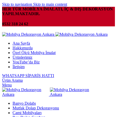
Skip to navigation
Skip to main content
HER TÜR MOBİLYA İMALATI, İÇ & DIŞ DEKORASYON
YAPILMAKTADIR.
0532 318 24 62
Ana Sayfa
Hakkımızda
Özel Ölçü Mobilya İmalat
Ürünlerimiz
YouTube’da Biz
İletişim
WHATSAPP SİPARİŞ HATTI
Ürün Arama
Menu
Banyo Dolabı
Mutfak Dolap Dekorasyonu
Cami Mobilyaları