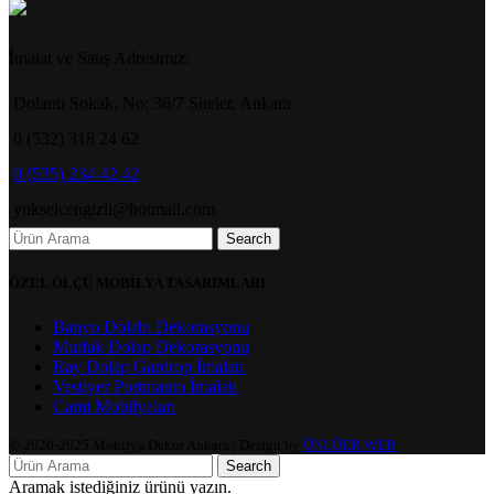
İmalat ve Satış Adresimiz:
Dolantı Sokak, No: 36/7 Siteler, Ankara
0 (532) 318 24 62
0 (535) 234 42 42
yukselcengizli@hotmail.com
Search
ÖZEL ÖLÇÜ MOBİLYA TASARIMLARI
Banyo Dolabı Dekorasyonu
Mutfak Dolap Dekorasyonu
Ray Dolap Gardrop İmalatı
Vestiyer Portmanto İmalatı
Cami Mobilyaları
© 2020-2025 Mobilya Dekor Ankara | Design by
ÜNLÜER WEB
Search
Aramak istediğiniz ürünü yazın.