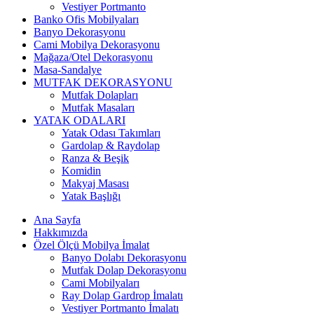
Vestiyer Portmanto
Banko Ofis Mobilyaları
Banyo Dekorasyonu
Cami Mobilya Dekorasyonu
Mağaza/Otel Dekorasyonu
Masa-Sandalye
MUTFAK DEKORASYONU
Mutfak Dolapları
Mutfak Masaları
YATAK ODALARI
Yatak Odası Takımları
Gardolap & Raydolap
Ranza & Beşik
Komidin
Makyaj Masası
Yatak Başlığı
Ana Sayfa
Hakkımızda
Özel Ölçü Mobilya İmalat
Banyo Dolabı Dekorasyonu
Mutfak Dolap Dekorasyonu
Cami Mobilyaları
Ray Dolap Gardrop İmalatı
Vestiyer Portmanto İmalatı