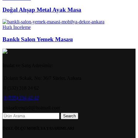
Doğal Ahşap Metal Ayak Masa
Hızlı İnceleme
Banklı Salon Yemek Masası
İmalat ve Satış Adresimiz:
Dolantı Sokak, No: 36/7 Siteler, Ankara
0 (532) 318 24 62
0 (535) 234 42 42
yukselcengizli@hotmail.com
Search
ÖZEL ÖLÇÜ MOBİLYA TASARIMLARI