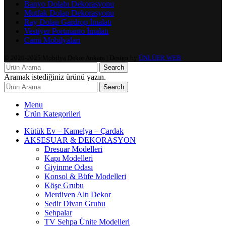
Banyo Dolabı Dekorasyonu
Mutfak Dolap Dekorasyonu
Ray Dolap Gardrop İmalatı
Vestiyer Portmanto İmalatı
Cami Mobilyaları
© 2020-2025 Mobilya Dekor Ankara | Design by
ÜNLÜER WEB
Search
Aramak istediğiniz ürünü yazın.
Search
Menu
Ürün Kategorileri
Kütük Ev – Kamelya – Çardak
AKSESUAR & DEKORASYON
Dresuar Modelleri
Kapı Modelleri
Giyinme Odası
Konsol & Büfe Modelleri
Köşe Grubu
Merdiven Altı Dekor
Sedir Divan Grubu
Sehpalar
TV Sehpa Ünite Modelleri