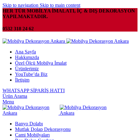
Skip to navigation
Skip to main content
HER TÜR MOBİLYA İMALATI, İÇ & DIŞ DEKORASYON
YAPILMAKTADIR.
0532 318 24 62
Ana Sayfa
Hakkımızda
Özel Ölçü Mobilya İmalat
Ürünlerimiz
YouTube’da Biz
İletişim
WHATSAPP SİPARİŞ HATTI
Ürün Arama
Menu
Banyo Dolabı
Mutfak Dolap Dekorasyonu
Cami Mobilyaları